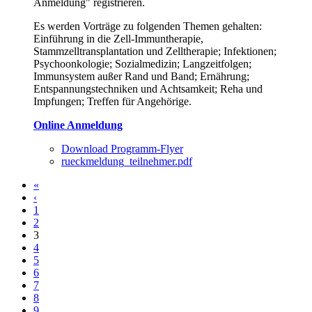
Anmeldung" registrieren.
Es werden Vorträge zu folgenden Themen gehalten:
Einführung in die Zell-Immuntherapie,
Stammzelltransplantation und Zelltherapie; Infektionen;
Psychoonkologie; Sozialmedizin; Langzeitfolgen;
Immunsystem außer Rand und Band; Ernährung;
Entspannungstechniken und Achtsamkeit; Reha und
Impfungen; Treffen für Angehörige.
Online Anmeldung
Download Programm-Flyer
rueckmeldung_teilnehmer.pdf
«
‹
Seiten
1
2
3
4
5
6
7
8
9