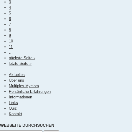
Seiten
3
4
5
6
7
8
9
10
11
…
nächste Seite ›
letzte Seite »
Aktuelles
Über uns
Multiples Myelom
Persönliche Erfahrungen
Informationen
Links
Quiz
Kontakt
WEBSEITE DURCHSUCHEN