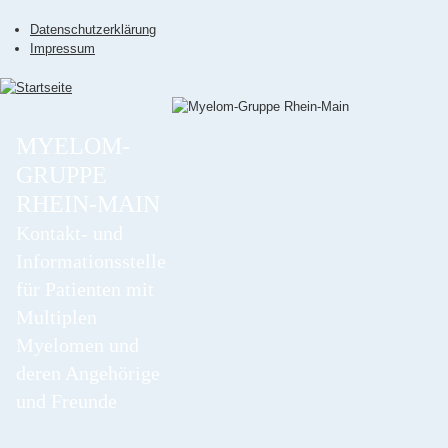
Jump to navigation
Datenschutzerklärung
Impressum
MYELOM-
GRUPPE
RHEIN-MAIN
Kontakt- und
Informationsstelle
für Patienten mit
Multiplen
Myelomen und
deren Angehörige
und Freunde