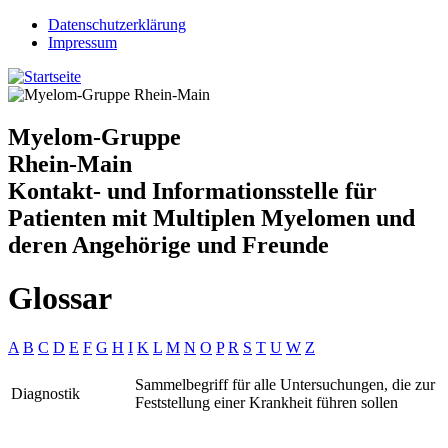
Jump to navigation
Datenschutzerklärung
Impressum
Myelom-Gruppe
Rhein-Main
Kontakt- und Informationsstelle für
Patienten mit Multiplen Myelomen und
deren Angehörige und Freunde
Glossar
A
B
C
D
E
F
G
H
I
K
L
M
N
O
P
R
S
T
U
W
Z
Sammelbegriff für alle Untersuchungen, die zur
Diagnostik
Feststellung einer Krankheit führen sollen